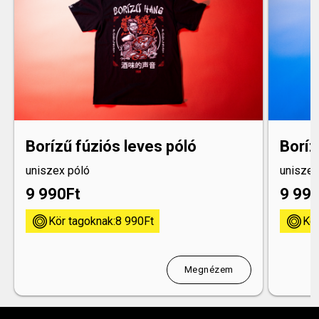
Borízű fúziós leves póló
Boríz
uniszex póló
uniszex
9 990
Ft
9 99
kor
kor
Kör tagoknak:
8 990
Ft
Kör
Megnézem