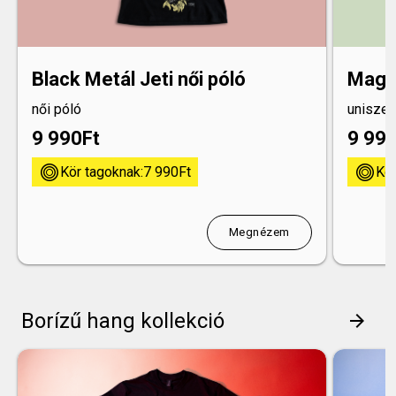
Black Metál Jeti női póló
Magya
női póló
uniszex
9 990
Ft
9 99
kor
kor
Kör tagoknak:
7 990
Ft
Kör
Megnézem
Borízű hang kollekció
arrow_forward