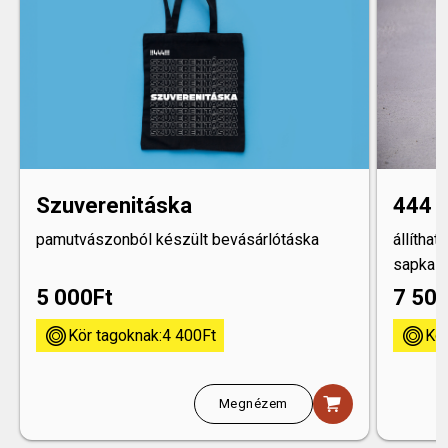
Szuverenitáska
444 b
pamutvászonból készült bevásárlótáska
állíthat
sapka
5 000
Ft
7 50
kor
kor
Kör tagoknak:
4 400
Ft
Kör
shopping_cart
Megnézem