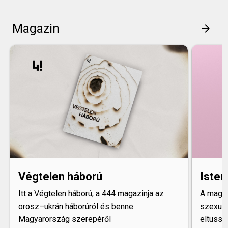
Magazin
arrow_forward
Végtelen háború
Isten
Itt a Végtelen háború, a 444 magazinja az
A magaz
orosz–ukrán háborúról és benne
szexuál
Magyarország szerepéről
eltusso