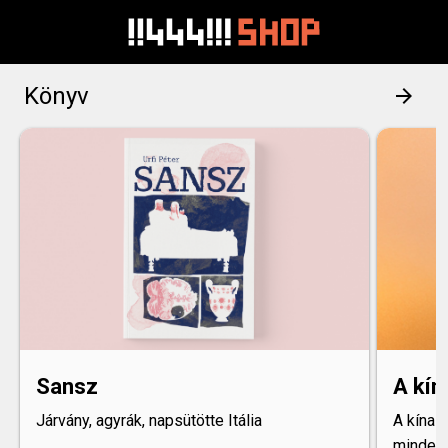
Könyv
arrow_forward
Sansz
A kín
Járvány, agyrák, napsütötte Itália
A kínai
minden 