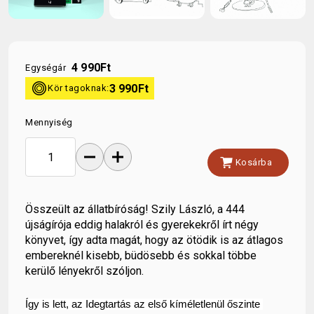
4 990
Ft
Egységár
kor
3 990
Ft
Kör tagoknak:
Mennyiség
remove
add
shopping_cart
Kosárba
Összeült az állatbíróság! Szily László, a 444
újságírója eddig halakról és gyerekekről írt négy
könyvet, így adta magát, hogy az ötödik is az átlagos
embereknél kisebb, büdösebb és sokkal többe
kerülő lényekről szóljon.
Így is lett, az Idegtartás az első kíméletlenül őszinte 