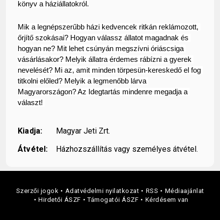
könyv a háziállatokról.
Mik a legnépszerűbb házi kedvencek ritkán reklámozott, 
őrjítő szokásai? Hogyan válassz állatot magadnak és 
hogyan ne? Mit lehet csúnyán megszívni óriáscsiga 
vásárlásakor? Melyik állatra érdemes rábízni a gyerek 
nevelését? Mi az, amit minden törpesün-kereskedő el fog 
titkolni előled? Melyik a legmenőbb lárva 
Magyarországon? Az Idegtartás mindenre megadja a 
választ! 
Kiadja:
Magyar Jeti Zrt.
Átvétel:
Házhozszállítás vagy személyes átvétel.
Szerzői jogok
Adatvédelmi nyilatkozat
RSS
Médiaajánlat
Hirdetői ÁSZF
Támogatói ÁSZF
Kérdésem van