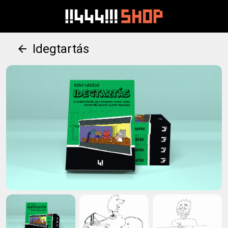
Idegtartás
arrow_back