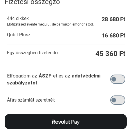
Fizetési összegző
444 cikkek
28 680
Ft
Előfizetésed évente megújul, de bármikor lemondhatod.
Qubit Plusz
16 680
Ft
45 360
Ft
Egy összegben fizetendő
Elfogadom az
ÁSZF
-et és az
adatvédelmi
szabályzatot
Áfás számlát szeretnék