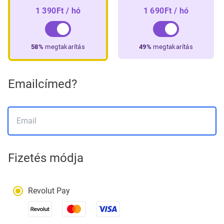
1 390
Ft
 / hó
1 690
Ft
 / hó
58%
megtakarítás
49%
megtakarítás
Emailcímed?
Fizetés módja
Revolut Pay