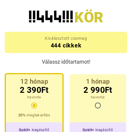
Kiválasztott csomag
444 cikkek
Válassz időtartamot!
12 hónap
1 hónap
2 390
Ft
2 990
Ft
havonta
havonta
20%
megtakarítás
Qubit+
kiegészítő
Qubit+
kiegészítő