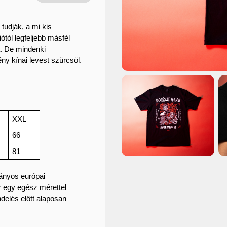
tudják, a mi kis 
tól legfeljebb másfél 
a. De mindenki 
 kínai levest szürcsöl. 
XXL
66
81
ányos európai
ár egy egész mérettel
ndelés előtt alaposan