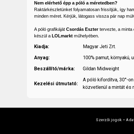
Nem elérhető épp a póló a méretedben?
Raktárkészletünket folyamatosan frissítjük, így ha
minden méret. Kérjük, látogass vissza pár nap múl
A póló grafikáját 
Csordás Eszter
 tervezte, a minta 
készül a 
LOLmarkt
 műhelyében.
Kiadja:
Magyar Jeti Zrt.
Anyag:
100% pamut, környakú, u
Beszállító/márka:
Gildan Midweight
A póló kifordítva, 30°-o
Kezelési útmutató:
közvetlenül a mintát és 
Szerzői jogok
Adat