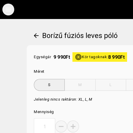
menu
Borízű fúziós leves póló
arrow_back
kor
9 990
Ft
8 990
Ft
Egységár
Kör tagoknak:
Méret
S
M
L
Jelenleg nincs raktáron: XL, L, M
Mennyiség
remove
add