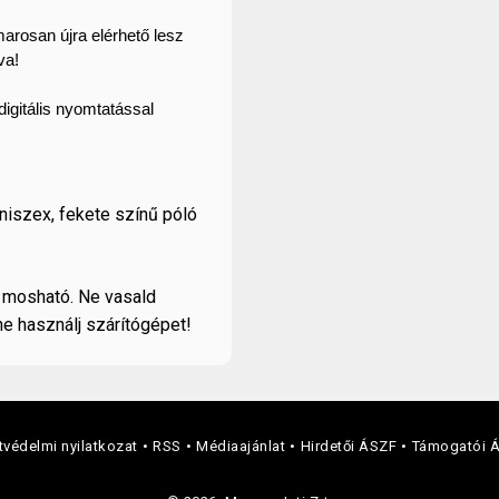
marosan újra elérhető lesz
va!
digitális nyomtatással 
niszex, fekete színű póló
n mosható. Ne vasald
ne használj szárítógépet!
védelmi nyilatkozat
RSS
Médiaajánlat
Hirdetői ÁSZF
Támogatói 