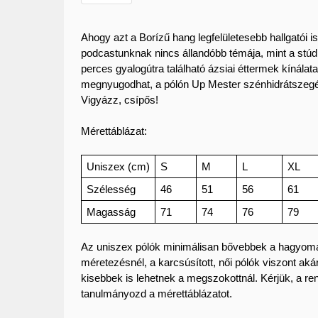
Ahogy azt a Borízű hang legfelületesebb hallgatói is 
podcastunknak nincs állandóbb témája, mint a stúdió
perces gyalogútra található ázsiai éttermek kínálat
megnyugodhat, a pólón Up Mester szénhidrátszegény
Vigyázz, csípős! 
Mérettáblázat: 
Uniszex (cm)
S
M
L
XL
Szélesség
46
51
56
61
Magasság
71
74
76
79
Az uniszex pólók minimálisan bővebbek a hagyom
méretezésnél, a karcsúsított, női pólók viszont ak
kisebbek is lehetnek a megszokottnál. Kérjük, a re
tanulmányozd a mérettáblázatot.