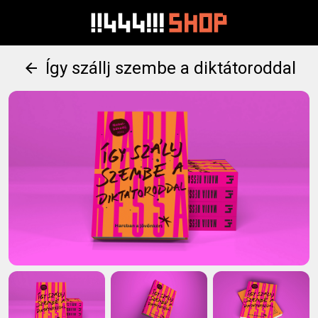
Így szállj szembe a diktátoroddal
arrow_back