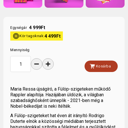
4 999
Ft
Egységár
kor
4 499
Ft
Kör tagoknak:
Mennyiség
remove
add
shopping_cart
Kosárba
Maria Ressa újságíró, a Fülöp-szigeteken működő
Rappler alapítója. Hazájában üldözik, a világban
szabadsághősként ünneplik - 2021-ben még a
Nobel-békedíjat is neki ítélték.
A Fülöp-szigeteket hat éven át irányító Rodrigo
Duterte elnök a közösségi médiában terjesztett
hazugságokkal szította a félelmet és a gyűlölködést,