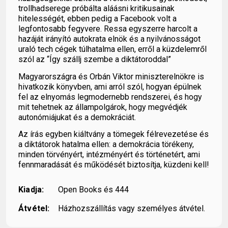
trollhadserege próbálta aláásni kritikusainak
hitelességét, ebben pedig a Facebook volt a
legfontosabb fegyvere. Ressa egyszerre harcolt a
hazáját irányító autokrata elnök és a nyilvánosságot
uraló tech cégek túlhatalma ellen, erről a küzdelemről
szól az “Így szállj szembe a diktátoroddal”
Magyarországra és Orbán Viktor miniszterelnökre is
hivatkozik könyvben, ami arról szól, hogyan épülnek
fel az elnyomás legmodernebb rendszerei, és hogy
mit tehetnek az állampolgárok, hogy megvédjék
autonómiájukat és a demokráciát.
Az írás egyben kiáltvány a tömegek félrevezetése és
a diktátorok hatalma ellen: a demokrácia törékeny,
minden törvényért, intézményért és történetért, ami
fennmaradását és működését biztosítja, küzdeni kell!
Kiadja:
Open Books és 444
Átvétel:
Házhozszállítás vagy személyes átvétel.