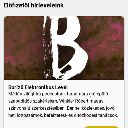
Előfizetői hírleveleink
Borízű Elektronikus Levél
Méltán világhírű podcastunk tartalmára (is) épülő
szabadidős szakértelem, Winkler Róbert magas
színvonalú szerkesztésében. Benne: közlekedés, jövő
heti lottószámok, befektetési- és öltözködési tanácsok.