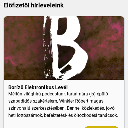
Előfizetői hírleveleink
Borízű Elektronikus Levél
Méltán világhírű podcastunk tartalmára (is) épülő
szabadidős szakértelem, Winkler Róbert magas
színvonalú szerkesztésében. Benne: közlekedés, jövő
heti lottószámok, befektetési- és öltözködési tanácsok.