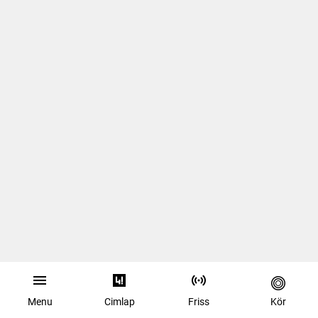
menu
444
news
kor
Menu
Cimlap
Friss
Kör