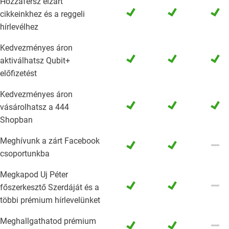
Hozzáférsz elzárt
done
done
done
cikkeinkhez és a reggeli
hírlevélhez
Kedvezményes áron
done
done
done
aktiválhatsz Qubit+
előfizetést
Kedvezményes áron
done
done
done
vásárolhatsz a 444
Shopban
Meghívunk a zárt Facebook
done
done
remove
csoportunkba
Megkapod Uj Péter
done
done
remove
főszerkesztő Szerdáját és a
többi prémium hírlevelünket
Meghallgathatod prémium
done
done
remove