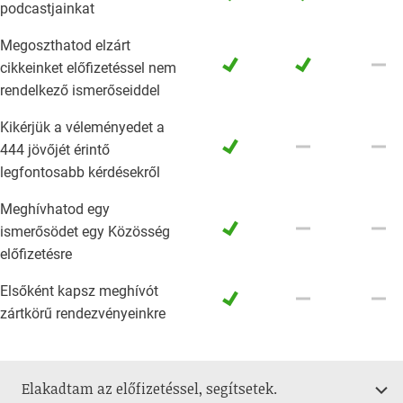
podcastjainkat
Megoszthatod elzárt
done
done
remove
cikkeinket előfizetéssel nem
rendelkező ismerőseiddel
Kikérjük a véleményedet a
done
remove
remove
444 jövőjét érintő
legfontosabb kérdésekről
Meghívhatod egy
done
remove
remove
ismerősödet egy Közösség
előfizetésre
Elsőként kapsz meghívót
done
remove
remove
zártkörű rendezvényeinkre
chevron_down
Elakadtam az előfizetéssel, segítsetek.