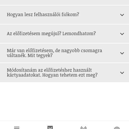
chevron_down
Hogyan lesz felhasználói fiókom?
chevron_down
Az előfizetésem megújul? Lemondhatom?
Már van előfizetésem, de nagyobb csomagra
chevron_down
váltanék. Mit tegyek?
Módosítanám az előfizetéshez használt
chevron_down
kártyaadatokat. Hogyan tehetem ezt meg?
menu
444
news